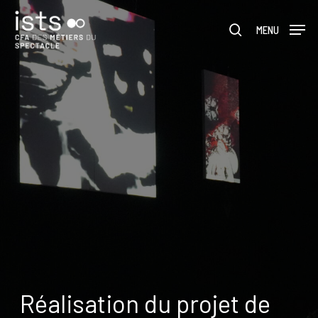
Skip
Menu
to
MENU
rechercher
main
content
Réalisation du projet de