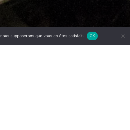
e, nous supposerons que vous en êtes satisfait.
OK
 Métiers du Spectacle : le point
les contenus proposés
 Spectacle ?
fférents :