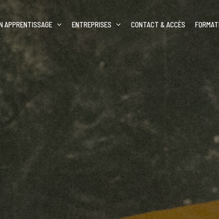
N APPRENTISSAGE
ENTREPRISES
CONTACT & ACCÈS
FORMAT
Dan
’inscrire ?
Technicien lumière
Dan
enti
Machiniste-constructeur de
spectacle
n de nos formations
Régisseur son/vidéo
Régisseur lumière/vidéo