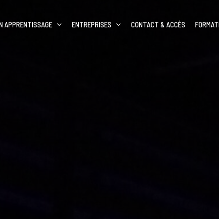
N APPRENTISSAGE
ENTREPRISES
CONTACT & ACCÈS
FORMAT
Dan
’inscrire ?
Technicien lumière
Dan
enti
Machiniste-constructeur de
spectacle
n de nos formations
Régisseur son/vidéo
Régisseur lumière/vidéo