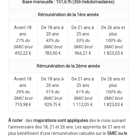
Base mensuelle : 151,67h (35h hebdomadaires)
Rémunération de la 1ère année
Avant 18
De 18 ans à
De 21 ans à
De 26 ans et
ans
20 ans
25 ans
plus
27% du
43% du
53% du
100% du
SMIC brut
SMIC brut
SMIC brut
SMIC brut
492,22 €
783,90 €
966,21 €
1 823,03 €
Rémunération de la 2ème année
Avant 18
De 18 ans à
De 21 ans à
De 26 ans et
ans
20 ans
25 ans
plus
39% du
51% du
61% du
100% du
SMIC brut
SMIC brut
SMIC brut
SMIC brut
710,98 €
929,75 €
1 112,05 €
1 823,03 €
À noter
: des
majorations sont appliquées
dès le mois suivant
l’anniversaire des 18, 21 et 26 ans. Les apprentis de 21 ans et
plus bénéficient d’une rémunération calculée sur le
SMIC ou le