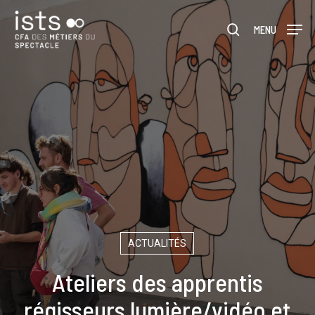
Skip
Menu
to
MENU
rechercher
main
content
ACTUALITÉS
Ateliers des apprentis
régisseurs lumière/vidéo et