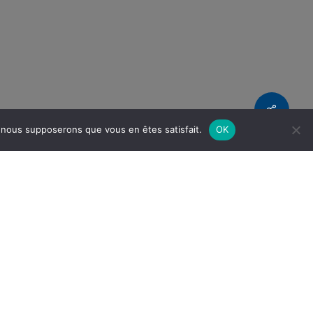
Share
e, nous supposerons que vous en êtes satisfait.
OK
outil numérique dans le but d’une meilleure
me virtuelle que nos équipes ont créée à cet
u une sélection, leur réalisation est
e.
eure organisation du process et optimisation