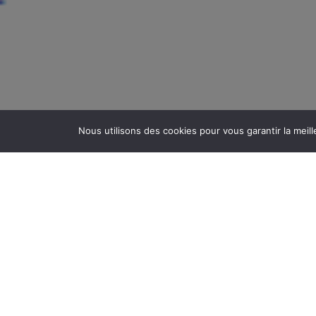
Nous utilisons des cookies pour vous garantir la meill
Pour faciliter le processus de candidatures
efficacité et en adaptation au contexte sanit
C’est ainsi que nous avons dématérialisé l’
effet, les candidats trouvent l’environnement
essentielle pour mieux orienter et accompag
Le principal avantage, c’est le gain en temp