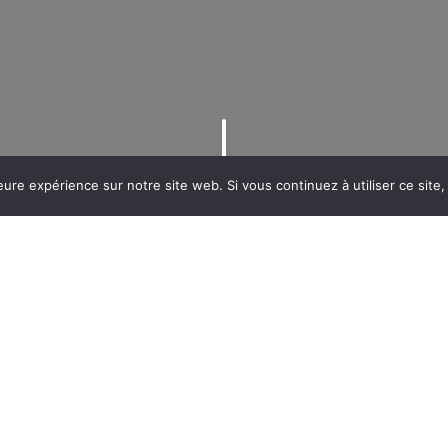
eure expérience sur notre site web. Si vous continuez à utiliser ce sit
 pour nos trois formations en apprentissage nous avons mis en place un 
aire.
essentiel du processus des tests de positionnement. Depuis une platefor
 nécessaire à la réalisation de ces tests. Ni un examen, ni un concours o
ner les candidats dans la préparation de leur parcours en apprentissag
s et en efficacité, au service de nos publics candidats grâce à une meill