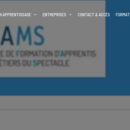
N APPRENTISSAGE
ENTREPRISES
CONTACT & ACCÈS
FORMAT
Dan
’inscrire ?
Technicien lumière
Dan
enti
Machiniste-constructeur de
spectacle
n de nos formations
Régisseur son/vidéo
Régisseur lumière/vidéo