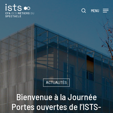
Skip
Menu
to
MENU
rechercher
main
content
ACTUALITÉS
Bienvenue à la Journée
Portes ouvertes de l’ISTS-