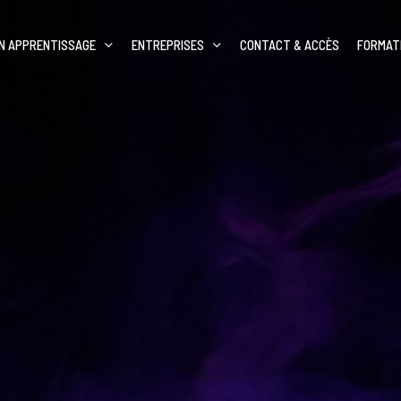
N APPRENTISSAGE
ENTREPRISES
CONTACT & ACCÈS
FORMAT
Dan
’inscrire ?
Technicien lumière
Dan
enti
Machiniste-constructeur de
spectacle
n de nos formations
Régisseur son/vidéo
Régisseur lumière/vidéo